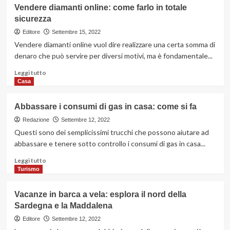
su
Vendere diamanti online: come farlo in totale
Perché
sicurezza
è
importante
Editore
Settembre 15, 2022
prendersi
Vendere diamanti online vuol dire realizzare una certa somma di
cura
denaro che può servire per diversi motivi, ma è fondamentale...
dell’udito
Leggi
Leggi tutto
di
Casa
più
su
Abbassare i consumi di gas in casa: come si fa
Vendere
diamanti
Redazione
Settembre 12, 2022
online:
Questi sono dei semplicissimi trucchi che possono aiutare ad
come
abbassare e tenere sotto controllo i consumi di gas in casa...
farlo
in
Leggi
Leggi tutto
totale
di
Turismo
sicurezza
più
su
Vacanze in barca a vela: esplora il nord della
Abbassare
Sardegna e la Maddalena
i
consumi
Editore
Settembre 12, 2022
di