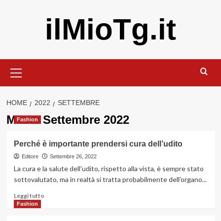
Vai
ilMioTg.it
al
contenuto
Menu
principale
HOME
2022
SETTEMBRE
Mese:
Settembre 2022
Fashion
Perché è importante prendersi cura dell’udito
Editore
Settembre 26, 2022
La cura e la salute dell’udito, rispetto alla vista, è sempre stato
sottovalutato, ma in realtà si tratta probabilmente dell’organo...
Leggi
Leggi tutto
di
Fashion
più