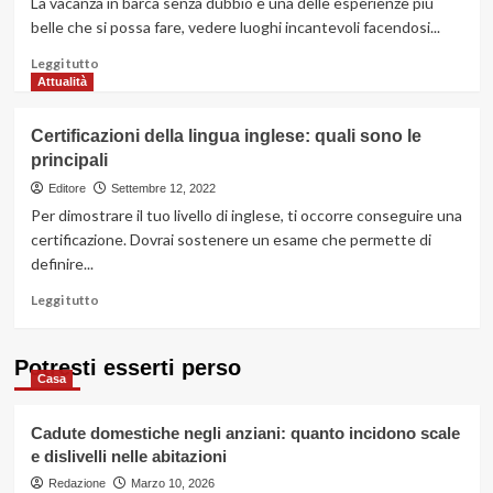
La vacanza in barca senza dubbio è una delle esperienze più
gas
belle che si possa fare, vedere luoghi incantevoli facendosi...
in
casa:
Leggi
Leggi tutto
come
di
Attualità
si
più
fa
su
Certificazioni della lingua inglese: quali sono le
Vacanze
principali
in
barca
Editore
Settembre 12, 2022
a
Per dimostrare il tuo livello di inglese, ti occorre conseguire una
vela:
certificazione. Dovrai sostenere un esame che permette di
esplora
definire...
il
nord
Leggi
Leggi tutto
della
di
Sardegna
più
e
su
Potresti esserti perso
la
Casa
Certificazioni
Maddalena
della
lingua
Cadute domestiche negli anziani: quanto incidono scale
inglese:
e dislivelli nelle abitazioni
quali
Redazione
sono
Marzo 10, 2026