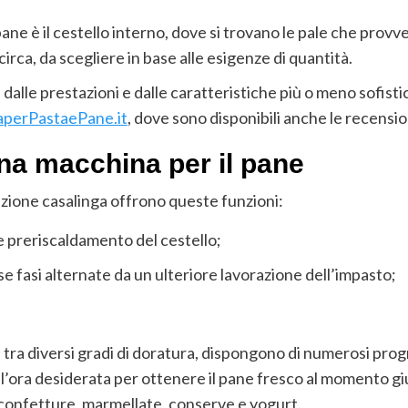
ane è il cestello interno, dove si trovano le pale che prov
irca, da scegliere in base alle esigenze di quantità.
dalle prestazioni e dalle caratteristiche più o meno sofisti
perPastaePane.it
, dove sono disponibili anche le recensioni
 una macchina per il pane
azione casalinga offrono queste funzioni:
 preriscaldamento del cestello;
se fasi alternate da un ulteriore lavorazione dell’impasto;
e tra diversi gradi di doratura, dispongono di numerosi prog
’ora desiderata per ottenere il pane fresco al momento giu
i: confetture, marmellate, conserve e yogurt.