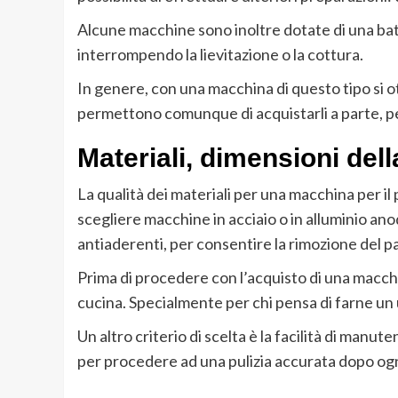
Alcune macchine sono inoltre dotate di una batte
interrompendo la lievitazione o la cottura.
In genere, con una macchina di questo tipo si ot
permettono comunque di acquistarli a parte, per
Materiali, dimensioni del
La qualità dei materiali per una macchina per il
scegliere macchine in acciaio o in alluminio anodi
antiaderenti, per consentire la rimozione del pa
Prima di procedere con l’acquisto di una macchi
cucina. Specialmente per chi pensa di farne un ut
Un altro criterio di scelta è la facilità di manut
per procedere ad una pulizia accurata dopo ogni