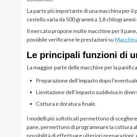
La parte più importante di una macchina per il p
cestello varia da 500 grammi a 1,8 chilogrammi c
Il mercato propone molte macchine per il pane, 
possibile verificarne le prestazioni su
Macchina
Le principali funzioni di
La maggior parte delle macchine per la panific
Preparazione dell’impasto dopo l’eventuale
Lievitazione dell’impasto suddivisa in diver
Cottura e doratura finale.
I modelli più sofisticati permettono di sceglier
pane, permettono di programmare la cottura all
possibilità di effettuare ulteriori preparazion