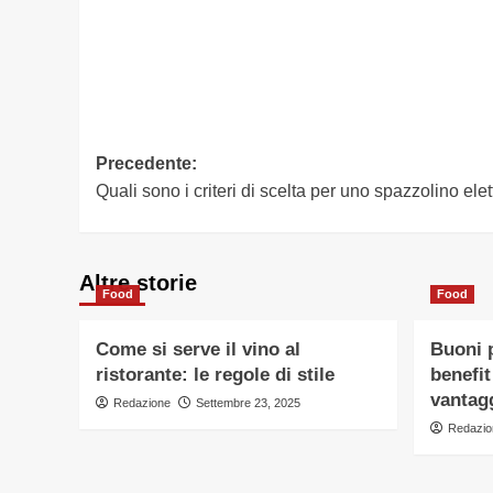
Navigazione
Precedente:
Quali sono i criteri di scelta per uno spazzolino elet
articolo
Altre storie
Food
Food
Come si serve il vino al
Buoni p
ristorante: le regole di stile
benefit
vantagg
Redazione
Settembre 23, 2025
Redazio