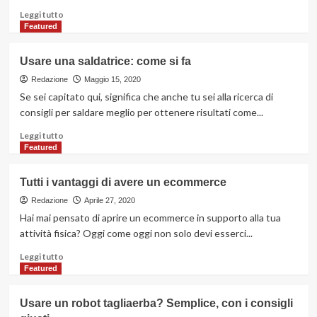
Leggi
Leggi tutto
di
Featured
più
su
Usare una saldatrice: come si fa
Sanificare
le
Redazione
Maggio 15, 2020
superfici:
Se sei capitato qui, significa che anche tu sei alla ricerca di
quali
consigli per saldare meglio per ottenere risultati come...
prodotti
utilizzare
Leggi
Leggi tutto
di
Featured
più
su
Tutti i vantaggi di avere un ecommerce
Usare
una
Redazione
Aprile 27, 2020
saldatrice:
Hai mai pensato di aprire un ecommerce in supporto alla tua
come
attività fisica? Oggi come oggi non solo devi esserci...
si
fa
Leggi
Leggi tutto
di
Featured
più
su
Usare un robot tagliaerba? Semplice, con i consigli
Tutti