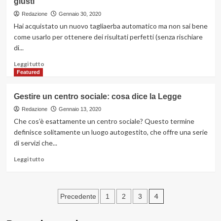
giusti
i
vantaggi
Redazione
Gennaio 30, 2020
di
Hai acquistato un nuovo tagliaerba automatico ma non sai bene
avere
come usarlo per ottenere dei risultati perfetti (senza rischiare
un
di...
ecommerce
Leggi
Leggi tutto
di
Featured
più
su
Gestire un centro sociale: cosa dice la Legge
Usare
un
Redazione
Gennaio 13, 2020
robot
Che cos’è esattamente un centro sociale? Questo termine
tagliaerba?
definisce solitamente un luogo autogestito, che offre una serie
Semplice,
di servizi che...
con
i
Leggi
Leggi tutto
consigli
di
giusti
più
su
Paginazione
Gestire
4
Precedente
1
2
3
un
degli
centro