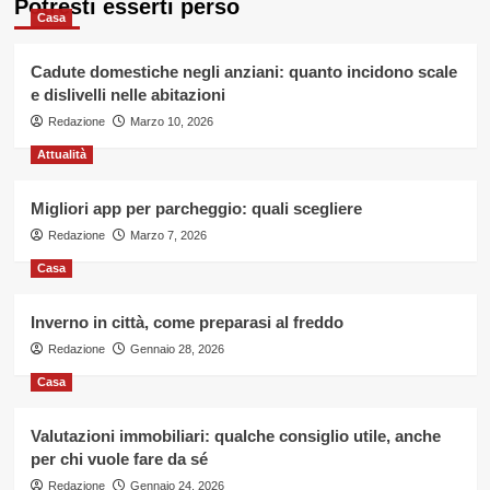
Potresti esserti perso
sociale:
articoli
Casa
cosa
dice
la
Cadute domestiche negli anziani: quanto incidono scale
Legge
e dislivelli nelle abitazioni
Redazione
Marzo 10, 2026
Attualità
Migliori app per parcheggio: quali scegliere
Redazione
Marzo 7, 2026
Casa
Inverno in città, come preparasi al freddo
Redazione
Gennaio 28, 2026
Casa
Valutazioni immobiliari: qualche consiglio utile, anche
per chi vuole fare da sé
Redazione
Gennaio 24, 2026