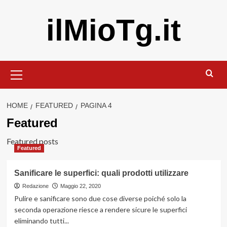
Vai
ilMioTg.it
al
contenuto
Menu
principale
HOME
FEATURED
PAGINA 4
Featured
Featured posts
Featured
Sanificare le superfici: quali prodotti utilizzare
Redazione
Maggio 22, 2020
Pulire e sanificare sono due cose diverse poiché solo la
seconda operazione riesce a rendere sicure le superfici
eliminando tutti...