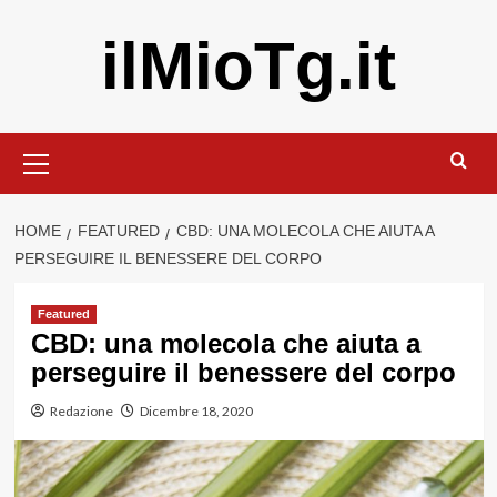
Vai
ilMioTg.it
al
contenuto
Menu
principale
HOME
FEATURED
CBD: UNA MOLECOLA CHE AIUTA A
PERSEGUIRE IL BENESSERE DEL CORPO
Featured
CBD: una molecola che aiuta a
perseguire il benessere del corpo
Redazione
Dicembre 18, 2020