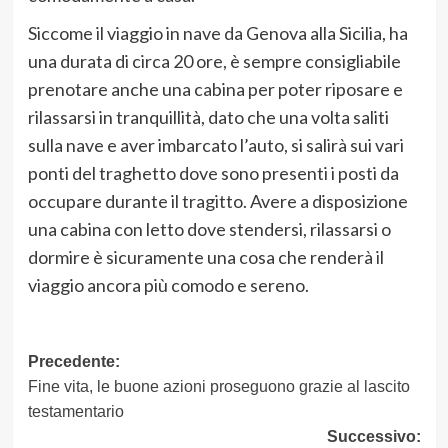
Siccome il viaggio in nave da Genova alla Sicilia, ha
una durata di circa 20 ore, è sempre consigliabile
prenotare anche una cabina per poter riposare e
rilassarsi in tranquillità, dato che una volta saliti
sulla nave e aver imbarcato l’auto, si salirà sui vari
ponti del traghetto dove sono presenti i posti da
occupare durante il tragitto. Avere a disposizione
una cabina con letto dove stendersi, rilassarsi o
dormire è sicuramente una cosa che renderà il
viaggio ancora più comodo e sereno.
Navigazione
Precedente:
Fine vita, le buone azioni proseguono grazie al lascito
articolo
testamentario
Successivo: