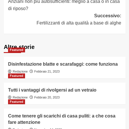
Anziani non più autosufficienti: meglio a casa o in casa
articolo
di riposo?
Successivo:
Fertilizzanti di alta qualità a base di alghe
Altre storie
Featured
Disinfestazione blatte e scarafaggi: come funziona
Redazione
Febbraio 21, 2023
Featured
Tutti i vantaggi di rivolgersi ad un vetraio
Redazione
Febbraio 20, 2023
Featured
Come tenere gli scarichi di casa puliti: a che cosa
fare attenzione