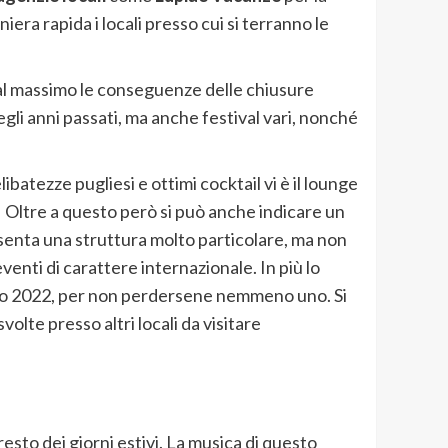
era rapida i locali presso cui si terranno le
 al massimo le conseguenze delle chiusure
li anni passati, ma anche festival vari, nonché
batezze pugliesi e ottimi cocktail vi è il lounge
ty. Oltre a questo però si può anche indicare un
senta una struttura molto particolare, ma non
venti di carattere internazionale. In più lo
uglio 2022, per non perdersene nemmeno uno. Si
lte presso altri locali da visitare
resto dei giorni estivi. La musica di questo