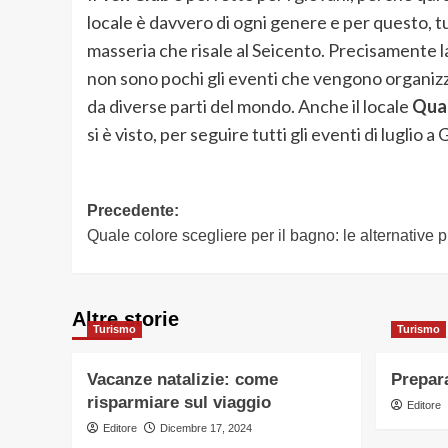
locale è davvero di ogni genere e per questo, t
masseria che risale al Seicento. Precisamente la 
non sono pochi gli eventi che vengono organizzat
da diverse parti del mondo. Anche il locale
Quar
si è visto, per seguire tutti gli eventi di luglio 
Navigazione
Precedente:
Quale colore scegliere per il bagno: le alternative pi
articolo
Altre storie
Turismo
Turismo
Vacanze natalizie: come
Prepara
risparmiare sul viaggio
Editore
Editore
Dicembre 17, 2024