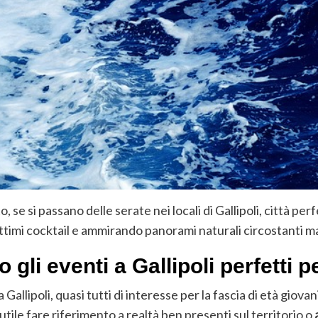
 se si passano delle serate nei locali di Gallipoli, città per
timi cocktail e ammirando panorami naturali circostanti ma
 gli eventi a Gallipoli perfetti p
a Gallipoli, quasi tutti di interesse per la fascia di età giovan
ile fare riferimento a realtà ben presenti sul territorio o