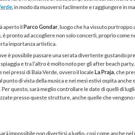
Verde
, in modo da muoversi facilmente e raggiungere in mani
à aperto il
Parco Gondar
, luogo che ha vissuto purtroppo
è pronto ad accogliere non solo concerti, proprio come neg
certa importanza artistica.
dove è possibile passare una serata divertente gustando preli
la spiaggia e tra l’altro è molto noto per gli after beach par
 nei pressi di Baia Verde, ovvero il locale
La Praja
, che pre
l punto di vista della musica e nei mesi estivi ospita anche e
. Per questo, sarà meglio controllare le date di quelli di l
zate presso queste strutture, anche quelle che vengono svo
arà impossibile non divertirsi a luglio, così come anche nel 