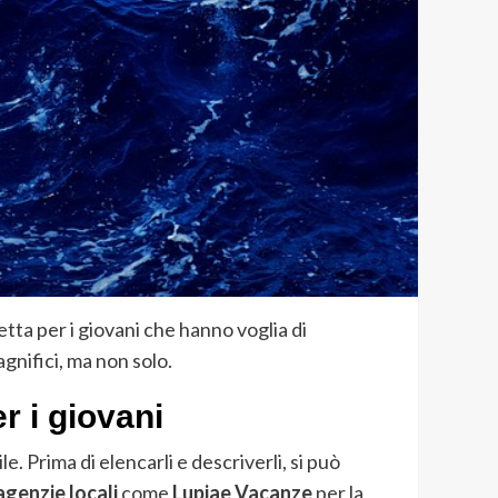
fetta per i giovani che hanno voglia di
gnifici, ma non solo.
er i giovani
ile. Prima di elencarli e descriverli, si può
agenzie locali
come
Lupiae Vacanze
per la