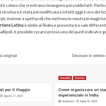
utti coloro che vi entrano rimangono poi soddisfatti. Parti
struttura è stata poi modificata e infatti oggi è uno dei loca
i, insieme a spettacoli che mettono in mostra le magiche abi
tiere Latino
è simile al Riobo e presenta tre sale differen
a Gallipoli, è possibile recarsi presso uno dei punti indicati 
ù originali
Decorare le vetrine 
Attualità
Turismo
ti per il Viaggio
Come organizzare un via
esperienziale in India
Agosto 17, 2024
Redazione
Aprile 26, 2024