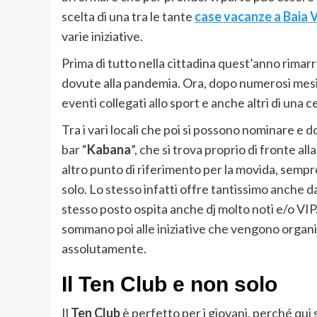
scelta di una tra le tante
case vacanze a Baia 
varie iniziative.
Prima di tutto nella cittadina quest’anno rimarr
dovute alla pandemia. Ora, dopo numerosi mesi, 
eventi collegati allo sport e anche altri di una 
Tra i vari locali che poi si possono nominare e 
bar “
Kabana
”, che si trova proprio di fronte al
altro punto di riferimento per la movida, sempre
solo. Lo stesso infatti offre tantissimo anche da
stesso posto ospita anche dj molto noti e/o VIP
sommano poi alle iniziative che vengono organiz
assolutamente.
Il Ten Club e non solo
Il
Ten Club
è perfetto per i giovani, perché qui s