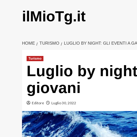
Vai
al
ilMioTg.it
contenuto
HOME
TURISMO
LUGLIO BY NIGHT: GLI EVENTI A GA
Turismo
Luglio by night:
giovani
Editore
Luglio 30, 2022