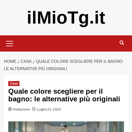
Vai
ilMioTg.it
al
contenuto
Menu
principale
HOME
CASA
QUALE COLORE SCEGLIERE PER IL BAGNO:
LE ALTERNATIVE PIÙ ORIGINALI
Casa
Quale colore scegliere per il
bagno: le alternative più originali
Redazione
Luglio 21, 2022