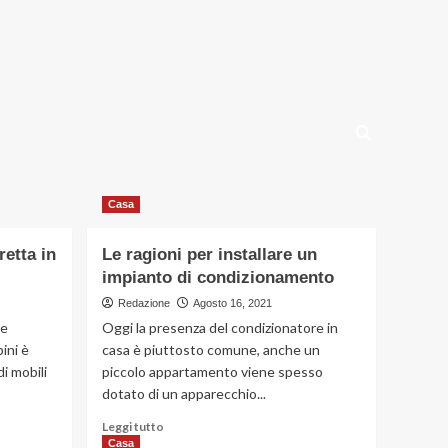
Casa
etta in
Le ragioni per installare un
impianto di condizionamento
Redazione
Agosto 16, 2021
te
Oggi la presenza del condizionatore in
ini è
casa è piuttosto comune, anche un
i mobili
piccolo appartamento viene spesso
dotato di un apparecchio...
Leggi
Leggi tutto
di
Casa