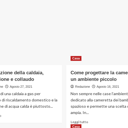
Casa
azione della caldaia,
Come progettare la camer
ione e collaudo
un ambiente piccolo
ne
Agosto 27, 2021
Redazione
Agosto 16, 2021
 di una caldaia a gas per
Non sempre nelle case l’ambien
o di riscaldamento domestico e la
dedicato alla cameretta dei bamb
e di acqua calda è piuttosto...
spazioso e permette una scelta d
ampia. In...
Leggi
o
di
Leggi
Leggi tutto
più
di
Casa