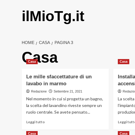
Vai
al
ilMioTg.it
contenuto
HOME
CASA
PAGINA 3
Casa
Casa
Casa
Le mille sfaccettature di un
Install
lavabo in marmo
accens
Redazione
Settembre 21, 2021
Redazio
Nel momento in cui si progetta un bagno,
La scelta
la scelta del lavandino riveste sempre un
l’impiant
ruolo centrale. Se avete pensato...
produzion
Leggi
Leggi tutto
Leggi tutt
di
più
Casa
Casa