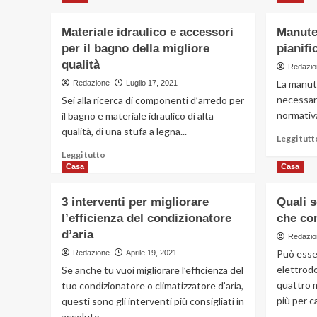
su
Le
Materiale idraulico e accessori
Manute
mille
per il bagno della migliore
pianifi
sfaccettature
di
qualità
Redazio
un
La manute
Redazione
Luglio 17, 2021
lavabo
necessari
Sei alla ricerca di componenti d’arredo per
in
normativa
il bagno e materiale idraulico di alta
marmo
qualità, di una stufa a legna...
Leggi tutt
Leggi
Leggi tutto
di
Casa
Casa
più
su
3 interventi per migliorare
Quali s
Materiale
l’efficienza del condizionatore
che co
idraulico
d’aria
e
Redazio
accessori
Può esser
Redazione
Aprile 19, 2021
per
elettrodo
Se anche tu vuoi migliorare l’efficienza del
il
quattro 
tuo condizionatore o climatizzatore d’aria,
bagno
più per c
questi sono gli interventi più consigliati in
della
migliore
assoluto...