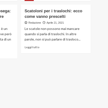
più
su
osega:
Scatoloni per i traslochi: ecco
Le
re
come vanno prescelti
ragioni
per
Redazione
Aprile 21, 2021
installare
 è un
Le scatole non possono mai mancare
un
eve però
quando si parla di traslochi. In altre
impianto
ta di un
parole, non si può parlare di trasloco...
di
condizionamento
Leggi
Leggi tutto
di
più
su
Scatoloni
per
i
traslochi:
ecco
come
vanno
prescelti