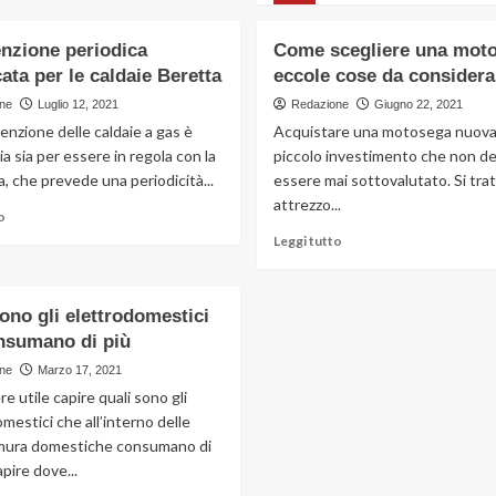
su
più
Installazione
su
nzione periodica
Come scegliere una mot
della
Come
cata per le caldaie Beretta
eccole cose da considera
caldaia,
progettare
accensione
la
ne
Luglio 12, 2021
Redazione
Giugno 22, 2021
e
cameretta
nzione delle caldaie a gas è
Acquistare una motosega nuova
collaudo
in
a sia per essere in regola con la
piccolo investimento che non d
un
, che prevede una periodicità...
essere mai sottovalutato. Si trat
ambiente
attrezzo...
piccolo
Leggi
o
di
Leggi
Leggi tutto
più
di
su
più
Manutenzione
su
ono gli elettrodomestici
periodica
Come
nsumano di più
pianificata
scegliere
per
una
ne
Marzo 17, 2021
le
motosega:
e utile capire quali sono gli
caldaie
eccole
mestici che all’interno delle
Beretta
cose
mura domestiche consumano di
da
apire dove...
considerare