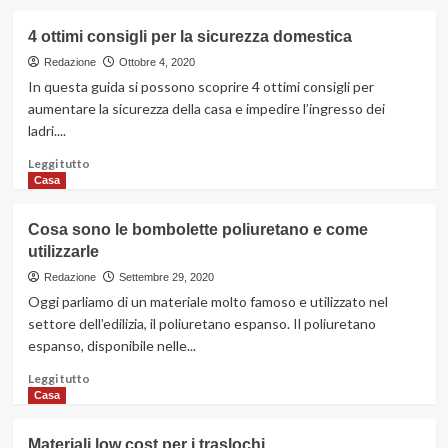
più
su
4 ottimi consigli per la sicurezza domestica
Dove
trovare
Redazione
Ottobre 4, 2020
informazione
In questa guida si possono scoprire 4 ottimi consigli per
e
aumentare la sicurezza della casa e impedire l’ingresso dei
consigli
ladri....
sulle
piante
Leggi
Leggi tutto
e
di
Casa
il
più
giardino
su
Cosa sono le bombolette poliuretano e come
4
utilizzarle
ottimi
consigli
Redazione
Settembre 29, 2020
per
Oggi parliamo di un materiale molto famoso e utilizzato nel
la
settore dell’edilizia, il poliuretano espanso. Il poliuretano
sicurezza
espanso, disponibile nelle...
domestica
Leggi
Leggi tutto
di
Casa
più
su
Materiali low cost per i traslochi