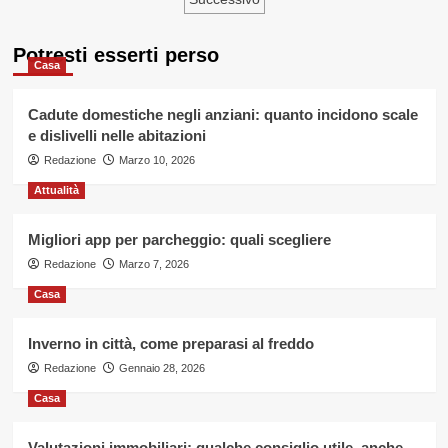
degli
contro
del
articoli
piano
Potresti esserti perso
cottura
Casa
a
induzione
Cadute domestiche negli anziani: quanto incidono scale
e dislivelli nelle abitazioni
Redazione
Marzo 10, 2026
Attualità
Migliori app per parcheggio: quali scegliere
Redazione
Marzo 7, 2026
Casa
Inverno in città, come preparasi al freddo
Redazione
Gennaio 28, 2026
Casa
Valutazioni immobiliari: qualche consiglio utile, anche