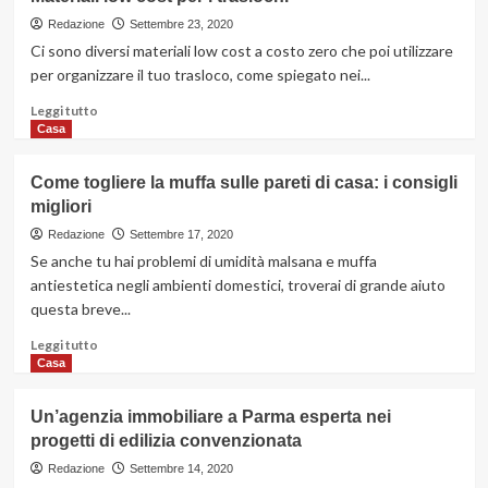
Cosa
sono
Redazione
Settembre 23, 2020
le
Ci sono diversi materiali low cost a costo zero che poi utilizzare
bombolette
per organizzare il tuo trasloco, come spiegato nei...
poliuretano
e
Leggi
Leggi tutto
come
di
Casa
utilizzarle
più
su
Come togliere la muffa sulle pareti di casa: i consigli
Materiali
migliori
low
cost
Redazione
Settembre 17, 2020
per
Se anche tu hai problemi di umidità malsana e muffa
i
antiestetica negli ambienti domestici, troverai di grande aiuto
traslochi
questa breve...
Leggi
Leggi tutto
di
Casa
più
su
Un’agenzia immobiliare a Parma esperta nei
Come
progetti di edilizia convenzionata
togliere
la
Redazione
Settembre 14, 2020
muffa