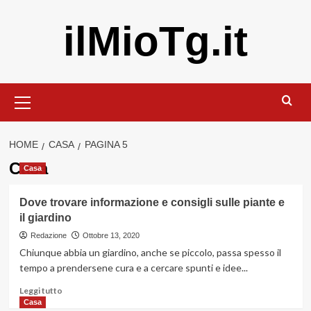
Vai
ilMioTg.it
al
contenuto
Menu
principale
HOME
CASA
PAGINA 5
Casa
Casa
Dove trovare informazione e consigli sulle piante e
il giardino
Redazione
Ottobre 13, 2020
Chiunque abbia un giardino, anche se piccolo, passa spesso il
tempo a prendersene cura e a cercare spunti e idee...
Leggi
Leggi tutto
di
Casa