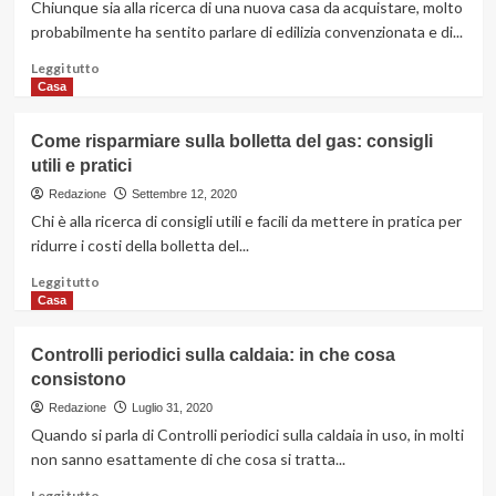
Chiunque sia alla ricerca di una nuova casa da acquistare, molto
sulle
probabilmente ha sentito parlare di edilizia convenzionata e di...
pareti
di
Leggi
Leggi tutto
casa:
di
Casa
i
più
consigli
su
Come risparmiare sulla bolletta del gas: consigli
migliori
Un’agenzia
utili e pratici
immobiliare
a
Redazione
Settembre 12, 2020
Parma
Chi è alla ricerca di consigli utili e facili da mettere in pratica per
esperta
ridurre i costi della bolletta del...
nei
progetti
Leggi
Leggi tutto
di
di
Casa
edilizia
più
convenzionata
su
Controlli periodici sulla caldaia: in che cosa
Come
consistono
risparmiare
sulla
Redazione
Luglio 31, 2020
bolletta
Quando si parla di Controlli periodici sulla caldaia in uso, in molti
del
non sanno esattamente di che cosa si tratta...
gas:
consigli
Leggi
Leggi tutto