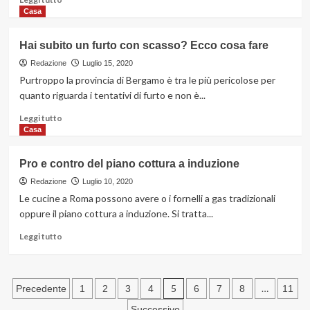
utili
di
Casa
e
più
pratici
su
Hai subito un furto con scasso? Ecco cosa fare
Controlli
periodici
Redazione
Luglio 15, 2020
sulla
Purtroppo la provincia di Bergamo è tra le più pericolose per
caldaia:
quanto riguarda i tentativi di furto e non è...
in
che
Leggi
Leggi tutto
cosa
di
Casa
consistono
più
su
Pro e contro del piano cottura a induzione
Hai
subito
Redazione
Luglio 10, 2020
un
Le cucine a Roma possono avere o i fornelli a gas tradizionali
furto
oppure il piano cottura a induzione. Si tratta...
con
scasso?
Leggi
Leggi tutto
Ecco
di
cosa
più
fare
su
Paginazione
Pro
5
…
Precedente
1
2
3
4
6
7
8
11
e
Successivo