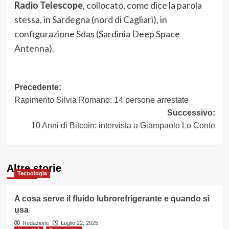
Radio Telescope
, collocato, come dice la parola
stessa, in Sardegna (nord di Cagliari), in
configurazione Sdas (Sardinia Deep Space
Antenna).
Navigazione
Precedente:
Rapimento Silvia Romano: 14 persone arrestate
articolo
Successivo:
10 Anni di Bitcoin: intervista a Giampaolo Lo Conte
Altre storie
Tecnologia
A cosa serve il fluido lubrorefrigerante e quando si
usa
Redazione
Luglio 22, 2025