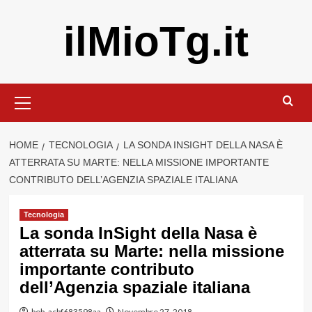
Vai
ilMioTg.it
al
contenuto
Menu
principale
HOME
TECNOLOGIA
LA SONDA INSIGHT DELLA NASA È
ATTERRATA SU MARTE: NELLA MISSIONE IMPORTANTE
CONTRIBUTO DELL’AGENZIA SPAZIALE ITALIANA
Tecnologia
La sonda InSight della Nasa è
atterrata su Marte: nella missione
importante contributo
dell’Agenzia spaziale italiana
bob_acbf683598aa
Novembre 27, 2018