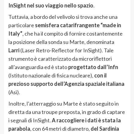
InSight nel suo viaggio nello spazio
.
Tuttavia, a bordo del velivolo si trova anche una
particolare
semisfera catarifrangente “made in
Italy”
, che ha il compito di fornire costantemente
la posizione della sonda su Marte, denominata
Larri
(Laser Retro-Reflector for InSight). Tale
strumento è caratterizzato da microriflettori
all’avanguardia ed è stato
progettato dall’Infn
(Istituto nazionale di fisica nucleare),
con il
prezioso supporto dell’Agenzia spaziale italiana
(Asi).
Inoltre, l’atterraggio su Marte è stato seguito in
diretta da una troupe preposta, in grado di captare
i segnali di InSight.
A raccogliere i dati è stata la
parabola
, con 64 metri di diametro,
del Sardinia