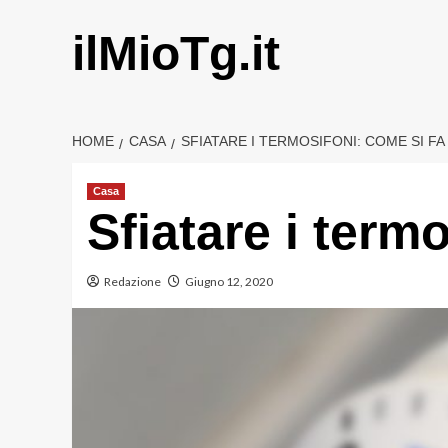
Vai
al
ilMioTg.it
contenuto
HOME
CASA
SFIATARE I TERMOSIFONI: COME SI F
Casa
Sfiatare i term
Redazione
Giugno 12, 2020