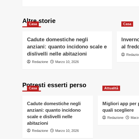
Altre storie
Casa
Casa
Cadute domestiche negli
Inverno
anziani: quanto incidono scale e
al fred
dislivelli nelle abitazioni
Redazio
Redazione
Marzo 10, 2026
Potresti esserti perso
Casa
Attualità
Cadute domestiche negli
Migliori app per
anziani: quanto incidono
quali scegliere
scale e dislivelli nelle
Redazione
Marzo
abitazioni
Redazione
Marzo 10, 2026