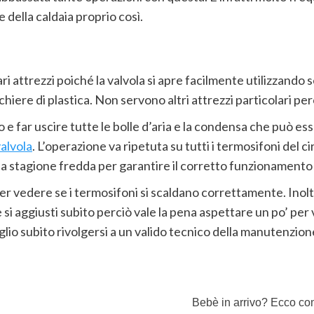
 della caldaia proprio così.
ari attrezzi poiché la valvola si apre facilmente utilizzand
re di plastica. Non servono altri attrezzi particolari perciò
no e far uscire tutte le bolle d’aria e la condensa che può
valvola
. L’operazione va ripetuta su tutti i termosifoni del
a stagione fredda per garantire il corretto funzionamento d
vedere se i termosifoni si scaldano correttamente. Inoltre
 si aggiusti subito perciò vale la pena aspettare un po’ per 
io subito rivolgersi a un valido tecnico della manutenzion
Bebè in arrivo? Ecco co