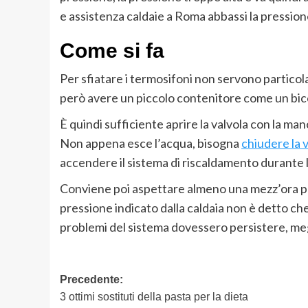
e assistenza caldaie a Roma abbassi la pressione
Come si fa
Per sfiatare i termosifoni non servono particol
però avere un piccolo contenitore come un bicchie
È quindi sufficiente aprire la valvola con la ma
Non appena esce l’acqua, bisogna
chiudere la 
accendere il sistema di riscaldamento durante l
Conviene poi aspettare almeno una mezz’ora per 
pressione indicato dalla caldaia non è detto che
problemi del sistema dovessero persistere, megl
Navigazione
Precedente:
3 ottimi sostituti della pasta per la dieta
articolo