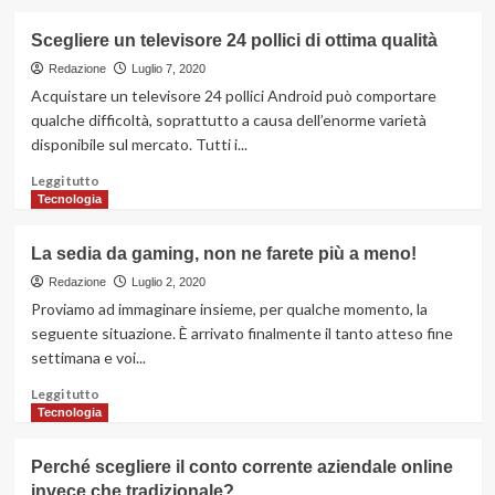
più
su
Scegliere un televisore 24 pollici di ottima qualità
Come
realizzare
Redazione
Luglio 7, 2020
un
Acquistare un televisore 24 pollici Android può comportare
sito
qualche difficoltà, soprattutto a causa dell’enorme varietà
ecommerce
disponibile sul mercato. Tutti i...
Leggi
Leggi tutto
di
Tecnologia
più
su
La sedia da gaming, non ne farete più a meno!
Scegliere
un
Redazione
Luglio 2, 2020
televisore
Proviamo ad immaginare insieme, per qualche momento, la
24
seguente situazione. È arrivato finalmente il tanto atteso fine
pollici
settimana e voi...
di
ottima
Leggi
Leggi tutto
qualità
di
Tecnologia
più
su
Perché scegliere il conto corrente aziendale online
La
invece che tradizionale?