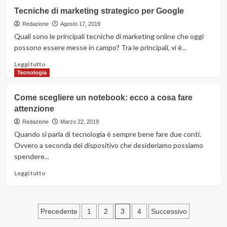
su
Tecniche di marketing strategico per Google
Antenne
tv:
Redazione
Agosto 17, 2019
le
Quali sono le principali tecniche di marketing online che oggi
tipologie
possono essere messe in campo? Tra le principali, vi è...
tra
cui
Leggi
Leggi tutto
scegliere
di
Tecnologia
più
su
Come scegliere un notebook: ecco a cosa fare
Tecniche
attenzione
di
marketing
Redazione
Marzo 22, 2019
strategico
Quando si parla di tecnologia è sempre bene fare due conti.
per
Ovvero a seconda del dispositivo che desideriamo possiamo
Google
spendere...
Leggi
Leggi tutto
di
più
su
Paginazione
Come
3
Precedente
1
2
4
Successivo
scegliere