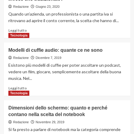
sedia
da
Redazione
Giugno 23, 2020
gaming,
Quando un’azienda, un professionista o una partita iva si
non
ritrovano ad aprire il conto corrente, la scelta che hanno di...
ne
farete
Leggi
Leggi tutto
più
di
Tecnologia
a
più
meno!
su
Modelli di cuffie audio: quante ce ne sono
Perché
scegliere
Redazione
Dicembre 7, 2019
il
Esistono più modelli di cuffie per poter ascoltare un podcast,
conto
vedere un film, giocare, semplicemente ascoltare della buona
corrente
musica. Nel...
aziendale
online
Leggi
Leggi tutto
invece
di
Tecnologia
che
più
tradizionale?
su
Dimensioni dello schermo: quanto e perché
Modelli
contano nella scelta del notebook
di
cuffie
Redazione
Novembre 29, 2019
audio:
Si fa presto a parlare di notebook ma la categoria comprende
quante