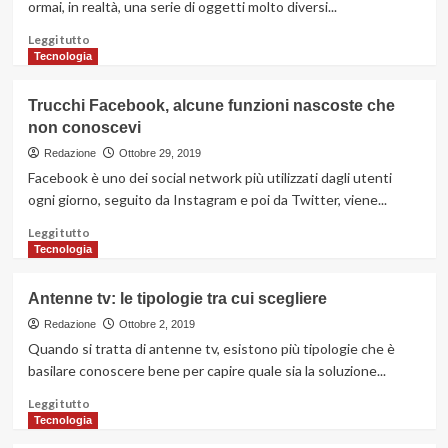
ormai, in realtà, una serie di oggetti molto diversi...
ce
ne
Leggi
Leggi tutto
sono
di
Tecnologia
più
su
Trucchi Facebook, alcune funzioni nascoste che
Dimensioni
non conoscevi
dello
schermo:
Redazione
Ottobre 29, 2019
quanto
Facebook è uno dei social network più utilizzati dagli utenti
e
ogni giorno, seguito da Instagram e poi da Twitter, viene...
perché
contano
Leggi
Leggi tutto
nella
di
Tecnologia
scelta
più
del
su
Antenne tv: le tipologie tra cui scegliere
notebook
Trucchi
Facebook,
Redazione
Ottobre 2, 2019
alcune
Quando si tratta di antenne tv, esistono più tipologie che è
funzioni
basilare conoscere bene per capire quale sia la soluzione...
nascoste
che
Leggi
Leggi tutto
non
di
Tecnologia
conoscevi
più