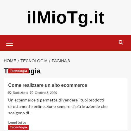
Vai
ilMioTg.it
al
contenuto
Menu
principale
HOME
TECNOLOGIA
PAGINA 3
Tecnologia
Tecnologia
Come realizzare un sito ecommerce
Redazione
Ottobre 3, 2020
Un ecommerce ti permette di vendere i tuoi prodotti
direttamente online. Sono sempre di più le aziende che
scelgono di...
Leggi
Leggi tutto
di
Tecnologia