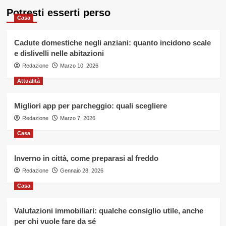
degli
un
Potresti esserti perso
notebook:
articoli
Casa
ecco
a
cosa
Cadute domestiche negli anziani: quanto incidono scale
fare
e dislivelli nelle abitazioni
attenzione
Redazione
Marzo 10, 2026
Attualità
Migliori app per parcheggio: quali scegliere
Redazione
Marzo 7, 2026
Casa
Inverno in città, come preparasi al freddo
Redazione
Gennaio 28, 2026
Casa
Valutazioni immobiliari: qualche consiglio utile, anche
per chi vuole fare da sé