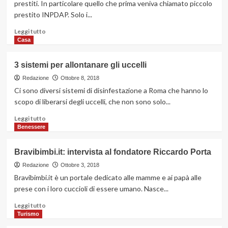
prestiti. In particolare quello che prima veniva chiamato piccolo
ne
prestito INPDAP. Solo i...
esistono
in
Leggi
Leggi tutto
questa
di
Casa
città
più
italiana
su
3 sistemi per allontanare gli uccelli
multietnica
Piccoli
prestiti:
Redazione
Ottobre 8, 2018
aumentano
Ci sono diversi sistemi di disinfestazione a Roma che hanno lo
le
scopo di liberarsi degli uccelli, che non sono solo...
richieste
Leggi
Leggi tutto
di
Benessere
più
su
Bravibimbi.it: intervista al fondatore Riccardo Porta
3
sistemi
Redazione
Ottobre 3, 2018
per
Bravibimbi.it è un portale dedicato alle mamme e ai papà alle
allontanare
prese con i loro cuccioli di essere umano. Nasce...
gli
uccelli
Leggi
Leggi tutto
di
Turismo
più