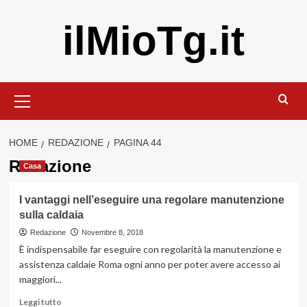
Vai
ilMioTg.it
al
contenuto
Menu
principale
HOME
REDAZIONE
PAGINA 44
Redazione
Casa
I vantaggi nell’eseguire una regolare manutenzione
sulla caldaia
Redazione
Novembre 8, 2018
È indispensabile far eseguire con regolarità la manutenzione e
assistenza caldaie Roma ogni anno per poter avere accesso ai
maggiori...
Leggi
Leggi tutto