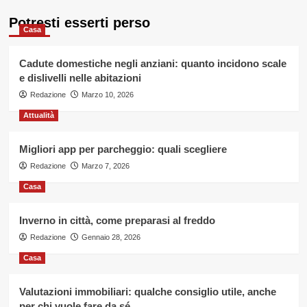
bocca
articoli
dei
Potresti esserti perso
bambini
Casa
Cadute domestiche negli anziani: quanto incidono scale
e dislivelli nelle abitazioni
Redazione
Marzo 10, 2026
Attualità
Migliori app per parcheggio: quali scegliere
Redazione
Marzo 7, 2026
Casa
Inverno in città, come preparasi al freddo
Redazione
Gennaio 28, 2026
Casa
Valutazioni immobiliari: qualche consiglio utile, anche
per chi vuole fare da sé