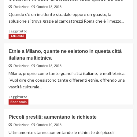
il
I
trasloco
sistemi
Redazione
Ottobre 18, 2018
low
più
Quando c’è un incidente stradale oppure un guasto, la
cost
innovativi
soluzione si trova grazie al carroattrezzi Roma che è il mezzo...
per
spostarsi
Leggi
Leggi tutto
in
di
Attualità
città
più
su
Etnie a Milano, quante ne esistono in questa città
Cosa
italiana multietnica
fare
in
Redazione
Ottobre 18, 2018
caso
Milano, proprio come tante grandi città italiane, è multietnica.
di
Vuol dire che coesistono tante differenti etnie, offrendo una
incidente:
vastità culturale...
tutto
quello
Leggi
Leggi tutto
da
di
Economia
fare
più
su
Piccoli prestiti: aumentano le richieste
Etnie
a
Redazione
Ottobre 10, 2018
Milano,
Ultimamente stanno aumentando le richieste dei piccoli
quante