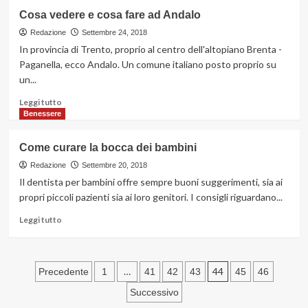
su
Cosa vedere e cosa fare ad Andalo
Bravibimbi.it:
intervista
Redazione
Settembre 24, 2018
al
In provincia di Trento, proprio al centro dell'altopiano Brenta -
fondatore
Paganella, ecco Andalo. Un comune italiano posto proprio su
Riccardo
un...
Porta
Leggi
Leggi tutto
di
Benessere
più
su
Come curare la bocca dei bambini
Cosa
vedere
Redazione
Settembre 20, 2018
e
Il dentista per bambini offre sempre buoni suggerimenti, sia ai
cosa
propri piccoli pazienti sia ai loro genitori. I consigli riguardano...
fare
ad
Leggi
Leggi tutto
Andalo
di
più
su
Paginazione
Come
…
44
Precedente
1
41
42
43
45
46
curare
degli
Successivo
la