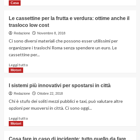
di
Casa
più
su
Le cassettine per la frutta e verdura: ottime anche il
I
trasloco low cost
vantaggi
nell’eseguire
Redazione
Novembre 8, 2018
una
Ci sono diversi materiali che possono esser utilissimi per
regolare
organizzare i traslochi Roma senza spendere un euro. Le
manutenzione
cassettine per...
sulla
caldaia
Leggi
Leggi tutto
di
Motori
più
su
I sistemi più innovativi per spostarsi in città
Le
cassettine
Redazione
Ottobre 22, 2018
per
Chi è stufo dei soliti mezzi pubblici e taxi, può valutare altre
la
opzioni per muoversi in città. Ci sono oggi...
frutta
e
Leggi
Leggi tutto
verdura:
di
Motori
ottime
più
anche
su
Cosa fare in caso di incidente: tutto quello da fare