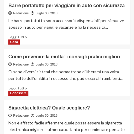
le
su
Barre portatutto per viaggiare in auto con sicurezza
Albere
DT
a
Coin:
Redazione
Luglio 30, 2018
Trento
moneta
Le barre portatutto sono accessori indispensabili per si muove
digitale
spesso in auto per viaggi e vacanze e ha la necessità...
legale
Leggi
Leggi tutto
di
Casa
più
su
Come prevenire la muffa: i consigli pratici migliori
Barre
portatutto
Redazione
Luglio 30, 2018
per
Ci sono diversi sistemi che permettono di liberarsi una volta
viaggiare
per tutte dell’umidità in eccesso che può esserci in ambienti...
in
auto
Leggi
Leggi tutto
con
di
Benessere
sicurezza
più
su
Sigaretta elettrica? Quale scegliere?
Come
prevenire
Redazione
Luglio 30, 2018
la
Non è affatto facile affermare quale possa essere la sigaretta
muffa:
elettronica migliore sul mercato. Tanto per cominciare pensate
i