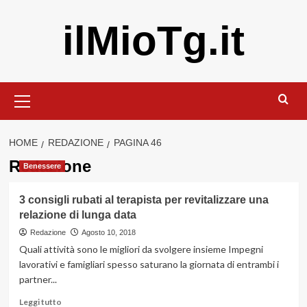
Vai
ilMioTg.it
al
contenuto
Menu
principale
HOME
REDAZIONE
PAGINA 46
Redazione
Benessere
3 consigli rubati al terapista per revitalizzare una
relazione di lunga data
Redazione
Agosto 10, 2018
Quali attività sono le migliori da svolgere insieme Impegni
lavorativi e famigliari spesso saturano la giornata di entrambi i
partner...
Leggi
Leggi tutto