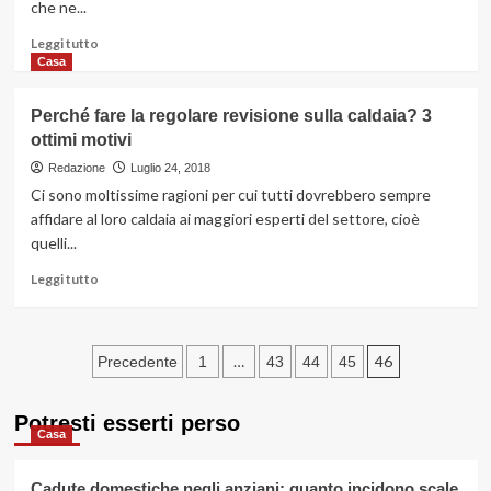
che ne...
consigli
pratici
Leggi
Leggi tutto
migliori
di
Casa
più
su
Perché fare la regolare revisione sulla caldaia? 3
Sigaretta
ottimi motivi
elettrica?
Quale
Redazione
Luglio 24, 2018
scegliere?
Ci sono moltissime ragioni per cui tutti dovrebbero sempre
affidare al loro caldaia ai maggiori esperti del settore, cioè
quelli...
Leggi
Leggi tutto
di
più
su
Paginazione
Perché
…
46
Precedente
1
43
44
45
fare
degli
la
Potresti esserti perso
regolare
articoli
Casa
revisione
sulla
caldaia?
Cadute domestiche negli anziani: quanto incidono scale