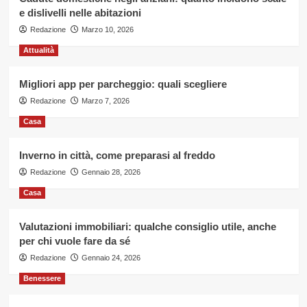
3
e dislivelli nelle abitazioni
ottimi
Redazione
Marzo 10, 2026
motivi
Attualità
Migliori app per parcheggio: quali scegliere
Redazione
Marzo 7, 2026
Casa
Inverno in città, come preparasi al freddo
Redazione
Gennaio 28, 2026
Casa
Valutazioni immobiliari: qualche consiglio utile, anche
per chi vuole fare da sé
Redazione
Gennaio 24, 2026
Benessere