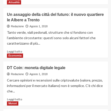
di
Attualità
più
su
Un assaggio della città del futuro: il nuovo quartiere
3
le Albere a Trento
consigli
rubati
Redazione
Agosto 1, 2018
al
Tanto verde, viali pedonali, strutture che si fondono con
terapista
l’ambiente circostante: questi sono solo alcuni fattori che
per
caratterizzano di più...
revitalizzare
una
Leggi
Leggi tutto
relazione
di
Economia
di
più
lunga
su
DT Coin: moneta digitale legale
data
Un
assaggio
Redazione
Agosto 1, 2018
della
Cercare opinioni e recensioni sulle criptovalute (valore, prezzo,
città
informazioni per il mercato italiano) non è semplice. C’è chi dice
del
che...
futuro:
il
Leggi
Leggi tutto
nuovo
di
Motori
quartiere
più