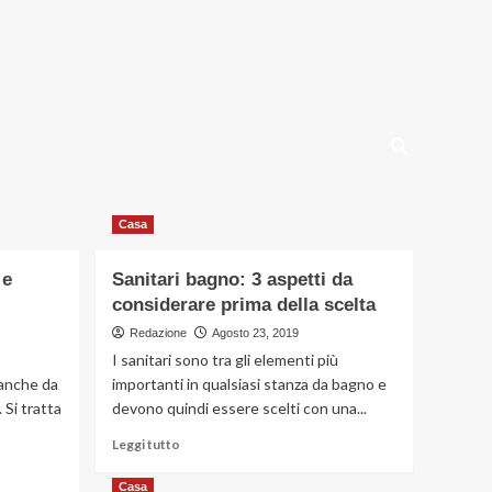
Casa
 e
Sanitari bagno: 3 aspetti da
considerare prima della scelta
Redazione
Agosto 23, 2019
I sanitari sono tra gli elementi più
 anche da
importanti in qualsiasi stanza da bagno e
 Si tratta
devono quindi essere scelti con una...
Leggi
Leggi tutto
di
più
Casa