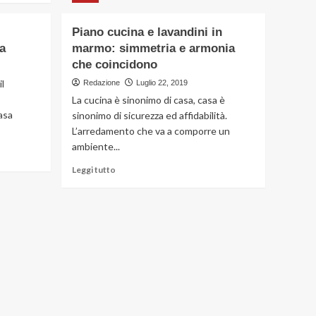
su
Sanitari
Piano cucina e lavandini in
bagno:
a
marmo: simmetria e armonia
3
aspetti
che coincidono
da
l
Redazione
Luglio 22, 2019
considerare
La cucina è sinonimo di casa, casa è
prima
asa
sinonimo di sicurezza ed affidabilità.
della
scelta
L’arredamento che va a comporre un
ambiente...
Leggi
Leggi tutto
di
più
su
Piano
cucina
e
lavandini
in
marmo:
simmetria
e