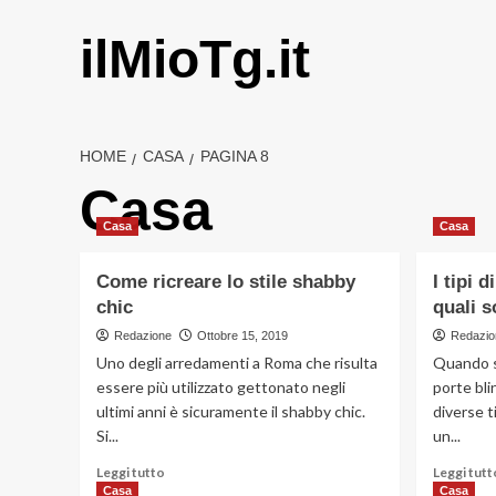
Vai
al
ilMioTg.it
contenuto
HOME
CASA
PAGINA 8
Casa
Casa
Casa
Come ricreare lo stile shabby
I tipi 
chic
quali 
Redazione
Ottobre 15, 2019
Redazio
Uno degli arredamenti a Roma che risulta
Quando si
essere più utilizzato gettonato negli
porte bli
ultimi anni è sicuramente il shabby chic.
diverse t
Si...
un...
Leggi
Leggi tutto
Leggi tutt
di
Casa
Casa