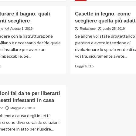
più
più
su
su
turare il bagno: quali
Casette in legno: come
I
Rifare
ti scegliere
scegliere quella più adatt
tipi
il
di
tetto:
ne
Agosto 1, 2019
Redazione
Luglio 25, 2019
chiavi
come
dere con la ristrutturazione
Se anche voi state progettando i
di
si
Milano è necessario decide quale
giardino e avete intenzione di
sicurezza:
fa
 installare per avere un
rivoluzionare lo spazio verde di c
quali
e
impeccabile. Se...
vostra, sicuramente avete...
sono
quanto
costa
Leggi
Leggi
o
Leggi tutto
di
di
più
più
su
su
Ristrutturare
Casette
ioni fai da te per liberarti
il
in
nsetti infestanti in casa
bagno:
legno:
quali
come
ne
Maggio 23, 2019
pavimenti
scegliere
oblemi a causa degli insetti
scegliere
quella
i ci sono diverse valide soluzioni
più
mettere in atto per riuscire...
adatta