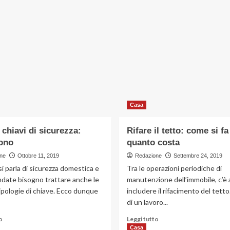
Casa
di chiavi di sicurezza:
Rifare il tetto: come si fa
sono
quanto costa
ne
Ottobre 11, 2019
Redazione
Settembre 24, 2019
 parla di sicurezza domestica e
Tra le operazioni periodiche di
ndate bisogno trattare anche le
manutenzione dell’immobile, c’è
ipologie di chiave. Ecco dunque
includere il rifacimento del tetto.
di un lavoro...
Leggi
Leggi
o
Leggi tutto
di
di
Casa