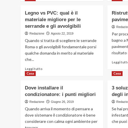
più
su
Legno vs PVC: qual è il
Ristrut
Come
materiale migliore per le
pavimen
ricreare
serrande e gli avvolgibili
lo
Redazio
stile
Per proce
Redazione
Agosto 22, 2019
shabby
bagno a 
Quando si tratta di scegliere le serrande
chic
pavimento
Roma o gli avvolgibili fondamentale porsi
risultato 
qualche domanda in merito al materiale
che...
Leggi tutt
Leggi
Leggi tutto
di
Casa
Casa
più
su
Dove installare il
3 soluz
Legno
condizionatore: i punti migliori
degli i
vs
PVC:
Redazione
Giugno 26, 2019
Redazio
qual
Quando arriva il momento di pensare a
Se hai pr
è
dove sistemare il condizionatore è bene
infestant
il
considerare con calma ogni ambiente per
che puoi 
materiale
trovare...
migliore